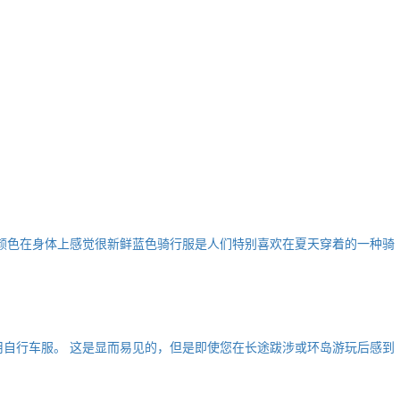
种颜色在身体上感觉很新鲜蓝色骑行服是人们特别喜欢在夏天穿着的一种骑
用自行车服。 这是显而易见的，但是即使您在长途跋涉或环岛游玩后感到