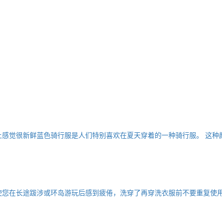
上感觉很新鲜蓝色骑行服是人们特别喜欢在夏天穿着的一种骑行服。 这
使您在长途跋涉或环岛游玩后感到疲倦，洗穿了再穿洗衣服前不要重复使